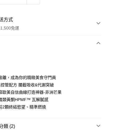
送方式
1,500免運
次付款
付款
捨離，成為你的精緻美食守門員
態控管配方 攔截吸收&代謝突破
靡歐美自信曲線打造神器-非洲芒果
橘類黃酮HPMF™ 瓦解膩感
前2顆終結慾望、精準燃燒
類 (2)
付款