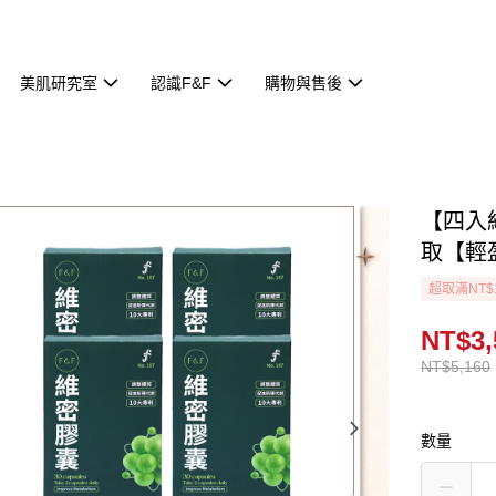
美肌研究室
認識F&F
購物與售後
【四入
取【輕
超取滿NT$
NT$3,
NT$5,160
數量