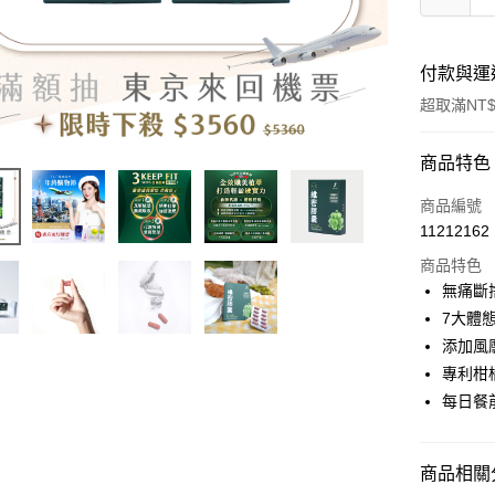
付款與運
超取滿NT$
付款方式
商品特色
信用卡一
商品編號
11212162
超商取貨
商品特色
LINE Pay
無痛斷
7大體
Apple Pay
添加風
ATM付款
專利柑
每日餐
運送方式
商品相關分
全家取貨