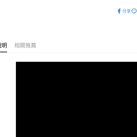
每筆NT$6
全站商品
分享
付款後全
選組數
每筆NT$6
7-11取貨
每筆NT$6
說明
相關推薦
付款後7-1
每筆NT$6
宅配
每筆NT$1