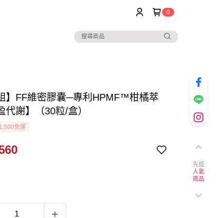
0
組】FF維密膠囊─專利HPMF™柑橘萃
盈代謝】（30粒/盒）
1,500免運
560
先逛
人氣
商品