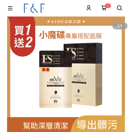
0
1
/
6