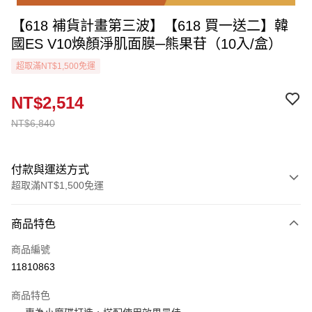
【618 補貨計畫第三波】【618 買一送二】韓
國ES V10煥顏淨肌面膜─熊果苷（10入/盒）
超取滿NT$1,500免運
NT$2,514
NT$6,840
付款與運送方式
超取滿NT$1,500免運
付款方式
商品特色
信用卡一次付款
商品編號
信用卡分期付款
11810863
3 期 0 利率 每期
NT$838
21家銀行
商品特色
6 期 0 利率 每期
NT$419
21家銀行
合作金庫商業銀行
第一商業銀行