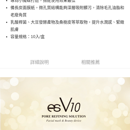
專為小魔碟打造，搭配使用效果最佳
華南商業銀行
彰化商業銀行
合作金庫商業銀行
第一商業銀行
超商取貨付款
備長炭面膜紙，微孔質結構能夠深層吸附髒污，清除毛孔油脂和
上海商業儲蓄銀行
台北富邦商業銀行
華南商業銀行
彰化商業銀行
國泰世華商業銀行
兆豐國際商業銀行
老廢角質
LINE Pay
上海商業儲蓄銀行
台北富邦商業銀行
臺灣中小企業銀行
台中商業銀行
乳酸桿菌、大豆發酵產物及桑樹皮等萃取物，提升水潤感、緊緻
國泰世華商業銀行
兆豐國際商業銀行
匯豐（台灣）商業銀行
華泰商業銀行
Apple Pay
臺灣中小企業銀行
台中商業銀行
肌膚
聯邦商業銀行
遠東國際商業銀行
匯豐（台灣）商業銀行
華泰商業銀行
容量規格：10入/盒
ATM付款
元大商業銀行
永豐商業銀行
聯邦商業銀行
遠東國際商業銀行
玉山商業銀行
星展（台灣）商業銀行
元大商業銀行
永豐商業銀行
台新國際商業銀行
中國信託商業銀行
運送方式
玉山商業銀行
星展（台灣）商業銀行
台灣樂天信用卡公司
台新國際商業銀行
中國信託商業銀行
全家取貨付款
詳細說明
相關推薦
台灣樂天信用卡公司
每筆NT$63，滿NT$1,500(含以上)免運費
付款後全家取貨
每筆NT$63，滿NT$1,500(含以上)免運費
7-11取貨付款
每筆NT$63，滿NT$1,500(含以上)免運費
付款後7-11取貨
每筆NT$63，滿NT$1,500(含以上)免運費