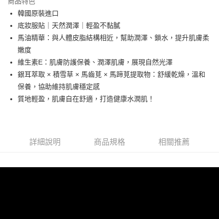
商品特色
6 期 0 利率 每期
NT$382
21家銀行
合作金庫商業銀行
第一商業銀行
韓國原裝進口
華南商業銀行
彰化商業銀行
合作金庫商業銀行
第一商業銀行
超商取貨付款
底妝服貼｜天然潤澤｜輕盈不黏膩
上海商業儲蓄銀行
台北富邦商業銀行
華南商業銀行
彰化商業銀行
國泰世華商業銀行
兆豐國際商業銀行
馬油精華：與人體皮脂結構相近，幫助潤澤、鎖水，提升肌膚柔
LINE Pay
上海商業儲蓄銀行
台北富邦商業銀行
臺灣中小企業銀行
台中商業銀行
嫩度
國泰世華商業銀行
兆豐國際商業銀行
匯豐（台灣）商業銀行
華泰商業銀行
Apple Pay
臺灣中小企業銀行
台中商業銀行
維生素E：肌膚防護保養、潤澤肌膚，展現自然光澤
聯邦商業銀行
遠東國際商業銀行
匯豐（台灣）商業銀行
華泰商業銀行
銀耳萃取 × 積雪草 × 馬齒莧 × 馬蹄莧提取物：舒緩乾燥，溫和
ATM付款
元大商業銀行
永豐商業銀行
聯邦商業銀行
遠東國際商業銀行
保養，協助維持肌膚穩定感
玉山商業銀行
星展（台灣）商業銀行
元大商業銀行
永豐商業銀行
質地輕盈，肌膚自在舒適，打造健康水潤肌！
台新國際商業銀行
中國信託商業銀行
運送方式
玉山商業銀行
星展（台灣）商業銀行
台灣樂天信用卡公司
台新國際商業銀行
中國信託商業銀行
全家取貨付款
台灣樂天信用卡公司
每筆NT$63，滿NT$1,500(含以上)免運費
詳細說明
商品規格
相關推薦
付款後全家取貨
每筆NT$63，滿NT$1,500(含以上)免運費
7-11取貨付款
每筆NT$63，滿NT$1,500(含以上)免運費
付款後7-11取貨