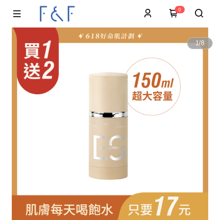
0
1
/
8