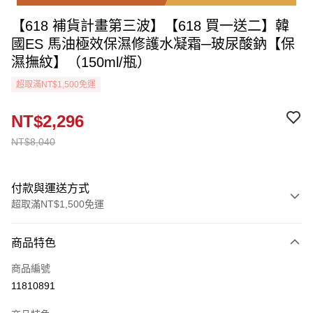
【618 補貨計畫第三波】【618 買一送二】韓
國ES 馬油極效保濕修護水凝霜─玻尿酸鈉【保
濕撫紋】（150ml/瓶）
超取滿NT$1,500免運
NT$2,296
NT$8,040
付款與運送方式
超取滿NT$1,500免運
付款方式
商品特色
信用卡一次付款
商品編號
信用卡分期付款
11810891
3 期 0 利率 每期
NT$765
21家銀行